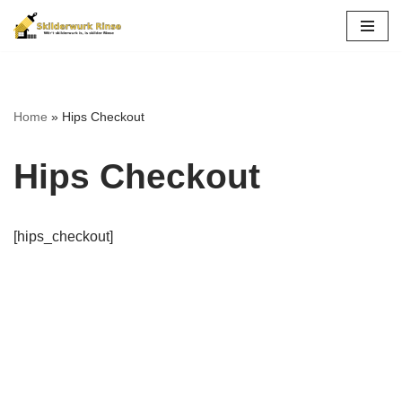
Ga
naar
de
Home
»
Hips Checkout
inhoud
Hips Checkout
[hips_checkout]